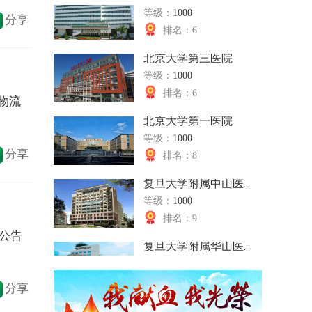
排名：6
擅长疾病：
幽门螺杆菌相关
分享
我要留言
我要提问
北京大学第三医院
等级：
1000
吴同果
心血管内科主任
排名：6
所在单位：
广州红十字会医
北京大学第一医院
所在科室：
内科
物流
从医经验：
年
等级：
1000
擅长疾病：
对心血管内科疑
排名：8
5G远程骨科机器人手术将常态化
我要留言
我要提问
分享
复旦大学附属中山医...
【人民医生网讯】近日，中国电
等级：
1000
李瑜元
博士生导师
信获得工信部“绽放杯”5G应用征
排名：9
所在单位：
广州市第一人民
集大赛 ...
所在科室：
呼吸科
复旦大学附属华山医...
从医经验：
48年
公告
广东两家医院获中国医学人文最高
等级：
1000
擅长疾病：
长期从事临床、
【人民医生网讯】8月17至18
排名：10
我要留言
我要提问
日，第三届中国医学人文大会在
北京宣武医院
分享
北京隆重举行 ...
侯凡凡
肾内科主任
等级：
1000
所在单位：
南方医科大学南