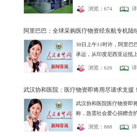
浏览：674
详
阿里巴巴：全球采购医疗物资经东航专机陆
30日上午11时许，阿里
承运，从印度尼西亚运抵上
浏览：626
详
武汉协和医院：医疗物资即将用尽请求支援
武汉协和医院医疗物资即
称，急需社会爱心捐赠含护目
浏览：888
详