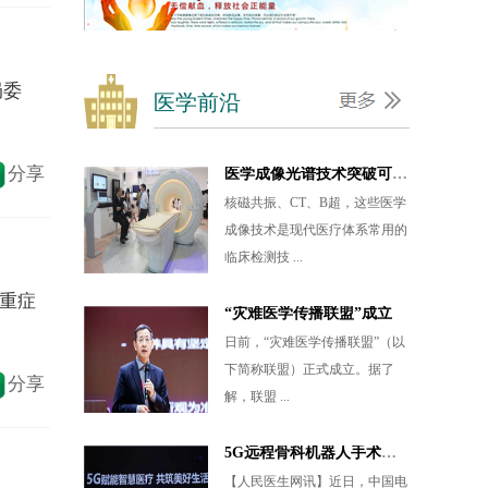
排名：10
所在科室：
肾内科
未来5年西藏将建45个远程医学站
从医经验：
46年
【人民医生网讯】西藏自治区人
中南大学湘雅医院
擅长疾病：
主要从事慢性肾
民政府与中国人民解放军总医院
等级：
1000
局委
我要留言
我要提问
医学前沿
16日在拉 ...
排名：12
北京协和医院
金域医学技术骨干支援雷神山医院
分享
等级：
1000
当前疫情形势依然严峻复杂，作
排名：1
为第三方医检行业的龙头企业，
广州金域 ...
山东昌乐县人民医院
等级：
1500
医学成像光谱技术突破可快速诊断
重症
排名：2
核磁共振、CT、B超，这些医学
郑州中牟县妇幼保健...
成像技术是现代医疗体系常用的
等级：
2500
临床检测技 ...
分享
排名：3
“灾难医学传播联盟”成立
北京301医院
日前，“灾难医学传播联盟”（以
等级：
1000