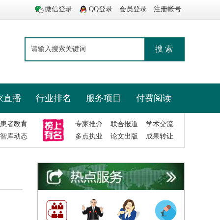
微信登录
QQ登录
会员登录
注册帐号
搜 索
家直播
行业排名
服务项目
付费阅读
患者教育
专家推介
联合报道
学术交流
智库动态
多点执业
论文出版
成果转让
曾志荣
博士生导师
所在单位：
中山大学附属第
所在科室：
呼吸科
从医经验：
31年
擅长疾病：
幽门螺杆菌相关
我要留言
我要提问