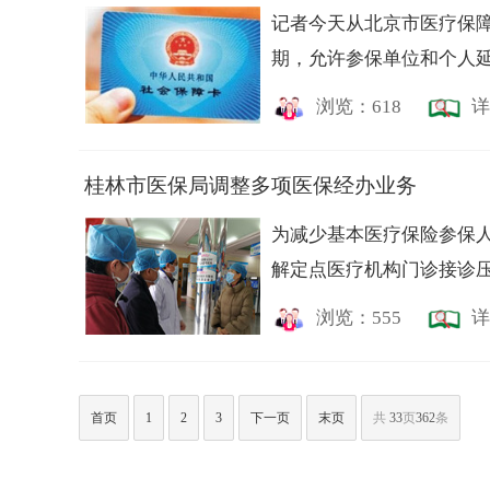
记者今天从北京市医疗保
期，允许参保单位和个人延
浏览：618
详
桂林市医保局调整多项医保经办业务
为减少基本医疗保险参保
解定点医疗机构门诊接诊压
浏览：555
详
首页
1
2
3
下一页
末页
共
33
页
362
条