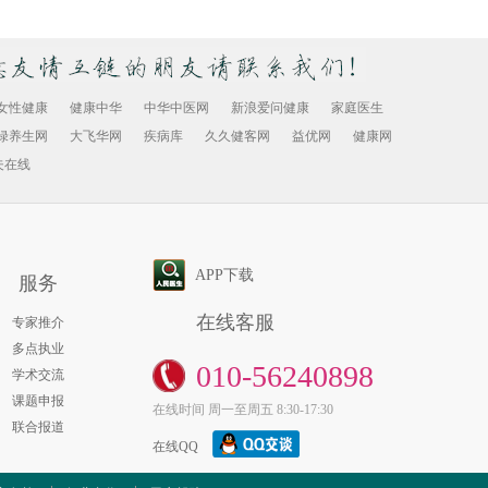
金域医学技术骨干支援雷神山医院
当前疫情形势依然严峻复杂，作
为第三方医检行业的龙头企业，
广州金域 ...
女性健康
健康中华
中华中医网
新浪爱问健康
家庭医生
绿养生网
大飞华网
疾病库
久久健客网
益优网
健康网
医学成像光谱技术突破可快速诊断
夫在线
核磁共振、CT、B超，这些医学
成像技术是现代医疗体系常用的
临床检测技 ...
APP下载
服务
“灾难医学传播联盟”成立
在线客服
专家推介
日前，“灾难医学传播联盟”（以
多点执业
下简称联盟）正式成立。据了
010-56240898
学术交流
解，联盟 ...
课题申报
在线时间 周一至周五 8:30-17:30
联合报道
在线QQ