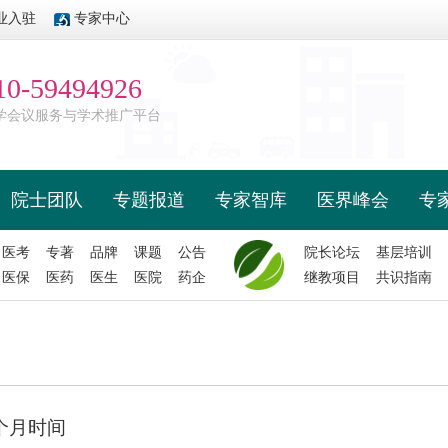
业入驻
专家中心
10-59494926
学会议服务与学术推广平台
院士团队
专题报道
专家智库
医界峰会
专
医考
专著
品牌
课题
公告
院长论坛
基层培训
医保
医药
医生
医院
药企
继教项目
共识指南
个月时间