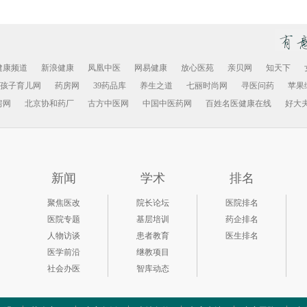
健康频道
新浪健康
凤凰中医
网易健康
放心医苑
亲贝网
知天下
孩子育儿网
药房网
39药品库
养生之道
七丽时尚网
寻医问药
苹果
房网
北京协和药厂
古方中医网
中国中医药网
百姓名医健康在线
好大
新闻
学术
排名
聚焦医改
院长论坛
医院排名
医院专题
基层培训
药企排名
人物访谈
患者教育
医生排名
医学前沿
继教项目
社会办医
智库动态