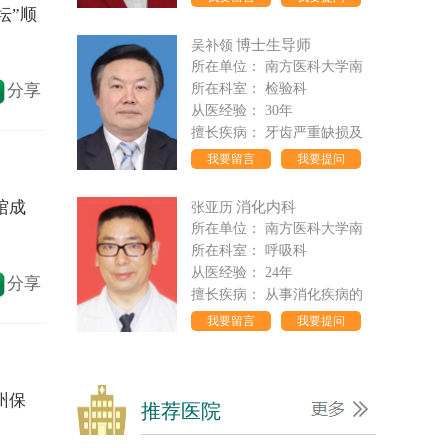
排名：1
我要留言
我要提问
坛”顺
山东昌乐县人民医院
吴补领
博士生导师
等级：
1500
所在单位：
南方医科大学南
分享
排名：2
所在科室：
检验科
从医经验：
30年
郑州中牟县妇幼保健...
擅长疾病：
牙齿严重缺损及
等级：
2500
我要留言
我要提问
排名：3
馆成
张亚历
消化内科
北京301医院
所在单位：
南方医科大学南
等级：
1000
所在科室：
呼吸科
排名：4
分享
从医经验：
24年
擅长疾病：
从事消化疾病的
第四军医大学西京医...
我要留言
我要提问
等级：
1000
排名：5
曾志荣
博士生导师
州保
所在单位：
中山大学附属第
北京中医药大学第三...
推荐医院
所在科室：
呼吸科
等级：
1000
从医经验：
31年