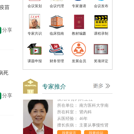
吴同果
心血管内科主任
会议策划
会议代理
专家邀请
会议发布
疫苗
所在单位：
广州红十字会医
所在科室：
内科
从医经验：
年
分享
擅长疾病：
对心血管内科疑
专家共识
临床指南
教材编纂
课程录制
我要留言
我要提问
李瑜元
博士生导师
所在单位：
广州市第一人民
课题申报
财务管理
发展会员
奖项评定
所在科室：
呼吸科
病死
从医经验：
48年
擅长疾病：
长期从事临床、
专家推介
我要留言
我要提问
中南大学湘雅医院
分享
等级：
1000
侯凡凡
肾内科主任
排名：12
所在单位：
南方医科大学南
所在科室：
肾内科
北京协和医院
从医经验：
46年
等级：
1000
擅长疾病：
主要从事慢性肾