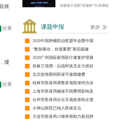
下简称联盟）正式成立。据了
排名：4
征收
解，联盟 ...
5G远程骨科机器人手术将常态化
课题申报
分享
【人民医生网讯】近日，中国电
信获得工信部“绽放杯”5G应用征
2020中国肿瘤防治联盟年会暨中国
集大赛 ...
“数智驱动，价值重塑”第四届健
2020广州国际家用医疗康复护理展
广东两家医院获中国医学人文最高
，缓
孙春兰强调：以战时状态全力抓好
【人民医生网讯】8月17至18
北京疫情期间医保可逾期缴费
日，第三届中国医学人文大会在
桂林市医保局调整多项医保经办业
北京隆重举行 ...
分享
上海市医保局确保不因费用影响及
未来5年西藏将建45个远程医学站
台州市医保局出台五项政策助企渡
【人民医生网讯】西藏自治区人
火神山医院已纳入医保定点
民政府与中国人民解放军总医院
大连市医保局13项举措助力新冠肺
16日在拉 ...