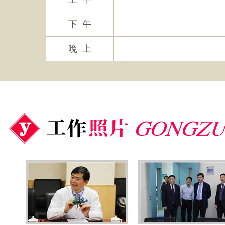
下 午
晚 上